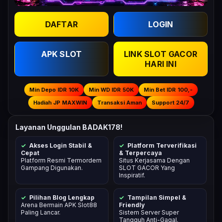
DAFTAR
LOGIN
APK SLOT
LINK SLOT GACOR
HARI INI
Min Depo IDR 10K
Min WD IDR 50K
Min Bet IDR 100,-
Hadiah JP MAXWIN
Transaksi Aman
Support 24/7
Layanan Unggulan BADAK178!
Akses Login Stabil &
Platform Terverifikasi
Cepat
& Terpercaya
Platform Resmi Termordern
Situs Kerjasama Dengan
Gampang Digunakan.
SLOT GACOR Yang
Inspiratif.
Pilihan Blog Lengkap
Tampilan Simpel &
Arena Bermain APK Slot88
Friendly
Paling Lancar.
Sistem Server Super
Tangguh Anti-Gagal.